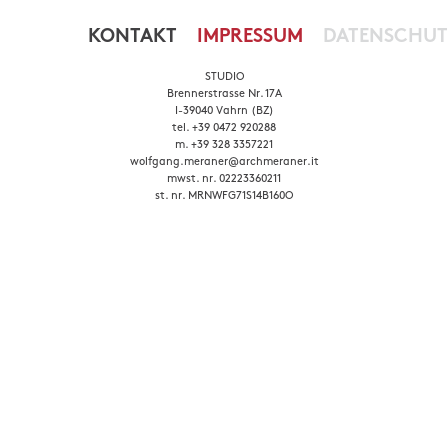
KONTAKT
IMPRESSUM
DATENSCHUT
STUDIO
Brennerstrasse Nr. 17A
I-39040 Vahrn (BZ)
tel. +39 0472 920288
m. +39 328 3357221
wolfgang.meraner@archmeraner.it
mwst. nr. 02223360211
st. nr. MRNWFG71S14B160O